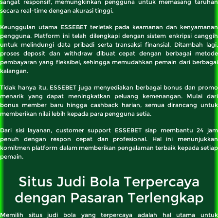
sangat responsif, memungkinkan pengguna untuk memasang taruhan
secara real-time dengan akurasi tinggi.
Keunggulan utama ESSEBET terletak pada keamanan dan kenyamanan
pengguna. Platform ini telah dilengkapi dengan sistem enkripsi canggih
untuk melindungi data pribadi serta transaksi finansial. Ditambah lagi,
proses deposit dan withdraw dibuat cepat dengan berbagai metode
pembayaran yang fleksibel, sehingga memudahkan pemain dari berbagai
kalangan.
Tidak hanya itu, ESSEBET juga menyediakan berbagai bonus dan promo
menarik yang dapat meningkatkan peluang kemenangan. Mulai dari
bonus member baru hingga cashback harian, semua dirancang untuk
memberikan nilai lebih kepada para pengguna setia.
Dari sisi layanan, customer support ESSEBET siap membantu 24 jam
penuh dengan respon cepat dan profesional. Hal ini menunjukkan
komitmen platform dalam memberikan pengalaman terbaik kepada setiap
pemain.
Situs Judi Bola Terpercaya
dengan Pasaran Terlengkap
Memilih situs
judi bola
yang terpercaya adalah hal utama untu