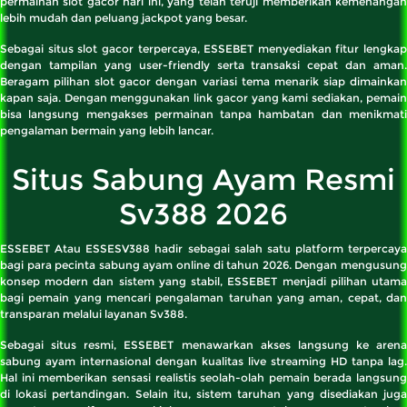
permainan slot gacor hari ini, yang telah teruji memberikan kemenangan
lebih mudah dan peluang jackpot yang besar.
Sebagai situs
slot gacor
terpercaya, ESSEBET menyediakan fitur lengkap
dengan tampilan yang user-friendly serta transaksi cepat dan aman.
Beragam pilihan slot gacor dengan variasi tema menarik siap dimainkan
kapan saja. Dengan menggunakan link gacor yang kami sediakan, pemain
bisa langsung mengakses permainan tanpa hambatan dan menikmati
pengalaman bermain yang lebih lancar.
Situs Sabung Ayam Resmi
Sv388 2026
ESSEBET Atau ESSESV388 hadir sebagai salah satu platform terpercaya
bagi para pecinta
sabung ayam online
di tahun 2026. Dengan mengusun
konsep modern dan sistem yang stabil, ESSEBET menjadi pilihan utama
bagi pemain yang mencari pengalaman taruhan yang aman, cepat, dan
transparan melalui layanan Sv388.
Sebagai situs resmi, ESSEBET menawarkan akses langsung ke arena
sabung ayam
internasional dengan kualitas live streaming HD tanpa lag.
Hal ini memberikan sensasi realistis seolah-olah pemain berada langsung
di lokasi pertandingan. Selain itu, sistem taruhan yang disediakan juga