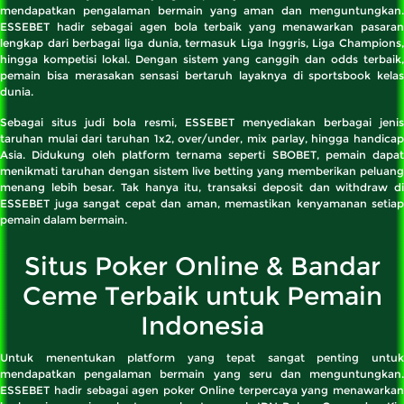
mendapatkan pengalaman bermain yang aman dan menguntungkan.
ESSEBET hadir sebagai agen bola terbaik yang menawarkan pasaran
lengkap dari berbagai liga dunia, termasuk Liga Inggris, Liga Champions,
hingga kompetisi lokal. Dengan sistem yang canggih dan odds terbaik,
pemain bisa merasakan sensasi bertaruh layaknya di sportsbook kelas
dunia.
Sebagai situs judi bola resmi, ESSEBET menyediakan berbagai jenis
taruhan mulai dari taruhan 1x2, over/under, mix parlay, hingga handicap
Asia. Didukung oleh platform ternama seperti
SBOBET
, pemain dapat
menikmati taruhan dengan sistem live betting yang memberikan peluang
menang lebih besar. Tak hanya itu, transaksi deposit dan withdraw di
ESSEBET juga sangat cepat dan aman, memastikan kenyamanan setiap
pemain dalam bermain.
Situs Poker Online & Bandar
Ceme Terbaik untuk Pemain
Indonesia
Untuk menentukan platform yang tepat sangat penting untuk
mendapatkan pengalaman bermain yang seru dan menguntungkan.
ESSEBET hadir sebagai
agen poker Online
terpercaya yang menawarkan