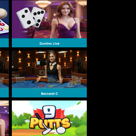
Domino Live
Baccarat C