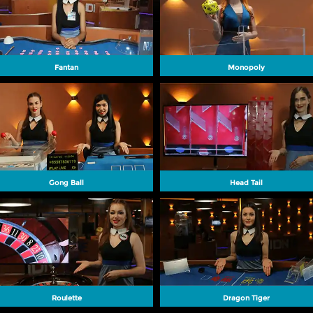
Fantan
Monopoly
Gong Ball
Head Tail
Roulette
Dragon Tiger