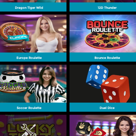
Dragon Tiger Wild
12D Thunder
Europe Roulette
Bounce Roulette
Soccer Roulette
Duel Dice