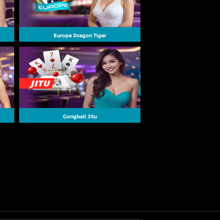
Europe Dragon Tiger
Gongball Jitu