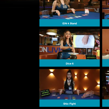
IDN 4 Stand
Dice 6
Shio Fight