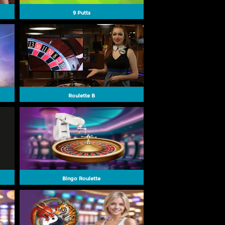
9 Putts
Roulette B
Bingo Roulette